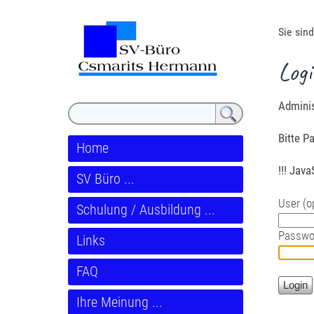
Sie sind
Log
Adminis
Bitte P
Home
!!! Jav
SV Büro ...
User (op
Schulung / Ausbildung ...
Passwo
Links
FAQ
Ihre Meinung ...