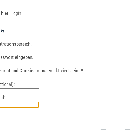
 hier:
Login
in
trationsbereich.
asswort eingeben.
aScript und Cookies müssen aktiviert sein !!!
tional):
rd: